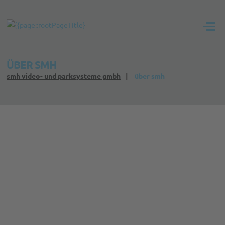
ÜBER SMH
smh video- und parksysteme gmbh
über smh
Über SMH
Ursprünglich aus Aachen, haben wir uns im Jahre 2015 in
Auerbach (Vogtland) niedergelassen. Durch Zuverlässigkeit
und langjähriger Erfahrung, sind wir zu einem
kompetenten
Ansprechpartner
für die Bereiche
Video-, Sprechanlagen
und deren Standortvernetzung, sowie Aufbau von
aktiven und passiven Netzwerken
geworden. Unser
Allgemeines Tätigkeitsfeld bezieht sich vor allem auf